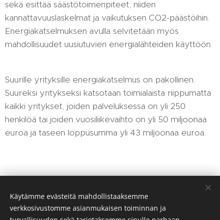
sekä esittää säästötoimenpiteet, niiden
kannattavuuslaskelmat ja vaikutuksen CO2-päästöihin.
Energiakatselmuksen avulla selvitetään myös
mahdollisuudet uusiutuvien energialähteiden käyttöön.
Suurille yrityksille energiakatselmus on pakollinen.
Suureksi yritykseksi katsotaan toimialaista riippumatta
kaikki yritykset, joiden palveluksessa on yli 250
henkilöä tai joiden vuosiliikevaihto on yli 50 miljoonaa
euroa ja taseen loppusumma yli 43 miljoonaa euroa.
Insinööritoimisto Snickars Oy, Rantakuja 8, 68580
Käytämme evästeitä mahdollistaaksemme
Luoto, Himistået 21, 65450 Sulva, 0440625570
verkkosivustomme asianmukaisen toiminnan ja
turvallisuuden sekä tarjotaksemme sinulle parhaan