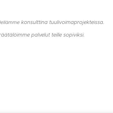
konsulttina tuulivoimaprojekteissa.
lellämme
räätälöimme palvelut teille sopiviksi.