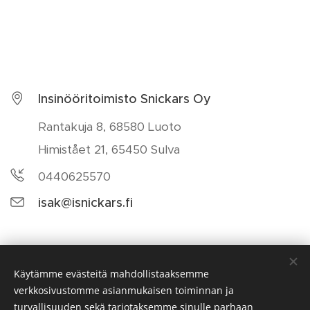
Insinööritoimisto Snickars Oy
Rantakuja 8, 68580 Luoto
Himistået 21, 65450 Sulva
0440625570
isak@isnickars.fi
Insinööritoimisto Snickars Oy, Rantakuja 8, 68580
Käytämme evästeitä mahdollistaaksemme
Luoto, Himistået 21, 65450 Sulva, 0440625570
verkkosivustomme asianmukaisen toiminnan ja
turvallisuuden sekä tarjotaksemme sinulle parhaan